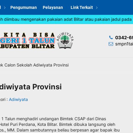
l
Pengumuman
Pelayanan
Link Terkait
 mengenakan pakaian adat Blitar atau pakaian jadul pada 1–8 Agust
0342-6
smpn1ta
k Calon Sekolah Adiwiyata Provinsi
diwiyata Provinsi
ori :
Adiwiyata
N 1 Talun menghadiri undangan Bimtek CSAP dari Dinas
tel Puri Perdana, Kota Blitar. Bimtek dibuka langsung oleh
os., MM. Dalam sambutannya beliau berpesan agar bapak ibu