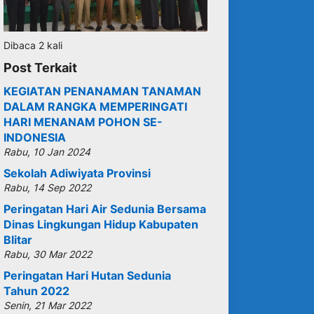
Dibaca 2 kali
Post Terkait
KEGIATAN PENANAMAN TANAMAN
DALAM RANGKA MEMPERINGATI
HARI MENANAM POHON SE-
INDONESIA
Rabu, 10 Jan 2024
Sekolah Adiwiyata Provinsi
Rabu, 14 Sep 2022
Peringatan Hari Air Sedunia Bersama
Dinas Lingkungan Hidup Kabupaten
Blitar
Rabu, 30 Mar 2022
Peringatan Hari Hutan Sedunia
Tahun 2022
Senin, 21 Mar 2022