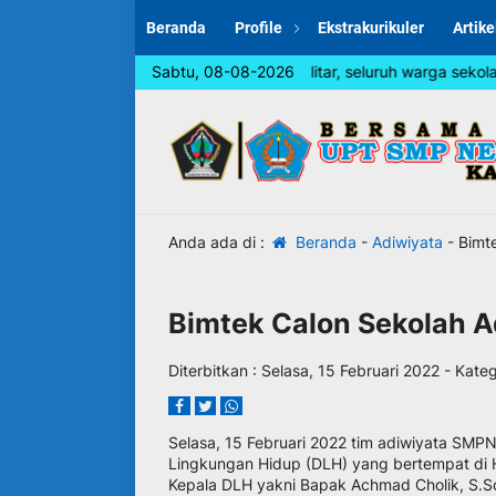
Beranda
Profile
Ekstrakurikuler
Artike
angka memperingati Hari Jadi Blitar, seluruh warga sekolah diimbau
Sabtu, 08-08-2026
Anda ada di :
Beranda
-
Adiwiyata
-
Bimte
Bimtek Calon Sekolah A
Diterbitkan :
Selasa, 15 Februari 2022
- Kateg
Selasa, 15 Februari 2022 tim adiwiyata SMP
Lingkungan Hidup (DLH) yang bertempat di Ho
Kepala DLH yakni Bapak Achmad Cholik, S.S