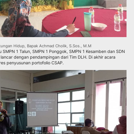
kungan Hidup, Bapak Achmad Cholik, S.Sos., M.M
 yaitu SMPN 1 Talun, SMPN 1 Ponggok, SMPN 1 Kesamben dan SDN
 lancar dengan pendampingan dari Tim DLH. Di akhir acara
res penyusunan portofolio CSAP.