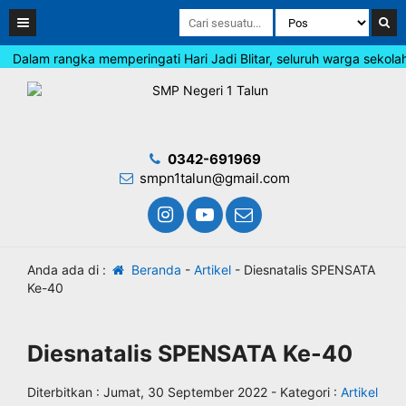
Dalam rangka memperingati Hari Jadi Blitar, seluruh warga sekola
0342-691969
smpn1talun@gmail.com
Anda ada di :
Beranda
-
Artikel
-
Diesnatalis SPENSATA
Ke-40
Diesnatalis SPENSATA Ke-40
Diterbitkan :
Jumat, 30 September 2022
- Kategori :
Artikel