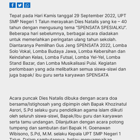
Tepat pada Hari Kamis tanggal 29 September 2022, UPT
SMP Negeri 1 Talun merayakan Dies Natalis yang ke – 40
tahun dengan mengusung tema “SPENSATA SPESIALKU”.
Beberapa hari sebelumnya, berbagai acara diadakan
untuk memeriahkan peringatan ulang tahun sekolah.
Diantaranya Pemilihan Gus Jeng SPENSATA 2022, Lomba
Solo Vokal, Lomba Budaya Jawa, Lomba Kebersihan dan
Keindahan Kelas, Lomba Futsal, Lomba Yel-Yel, Lomba
Stand Bazar, dan Lomba Musikalisasi Puisi. Kegiatan
perlombaan yang ada melibatkan semua siswa-siswi dan
juga bapak/ ibu guru serta karyawan SPENSATA
Acara puncak Dies Natalis dibuka dengan acara doa
bersama/Istighosah yang dipimpin oleh Bapak Khozinatul
Asrori, S.Pd selaku guru pendidikan agama islam diikuti
oleh seluruh siswa-siswi, Bapak/Ibu guru dan karyawan
serta tamu undangan. Dilanjutkan dengan acara potong
tumpeng dan sambutan dari Bapak H. Goenawan
Wibisono, S.Pd, M.M. selaku Kepala UPT SMP Negeri 1
Talun. Dalam sambutannya, beliau menyampaikan