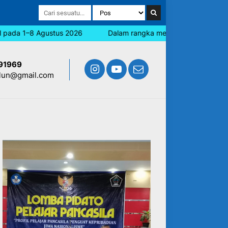
da 1–8 Agustus 2026
Dalam rangka memperingati Hari Jadi Bli
91969
lun@gmail.com