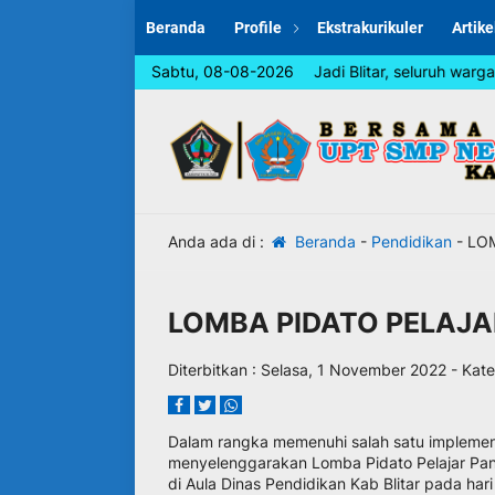
Beranda
Profile
Ekstrakurikuler
Artike
Dalam rangka memperingati Hari Jadi Blitar, seluruh warga se
Sabtu, 08-08-2026
Anda ada di :
Beranda
-
Pendidikan
-
LOM
LOMBA PIDATO PELAJA
Diterbitkan :
Selasa, 1 November 2022
- Kate
Dalam rangka memenuhi salah satu implementa
menyelenggarakan Lomba Pidato Pelajar Panc
di Aula Dinas Pendidikan Kab Blitar pada ha