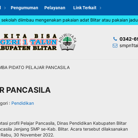
l
Pengumuman
Pelayanan
Link Terkait
kolah diimbau mengenakan pakaian adat Blitar atau pakaian jadul pa
0342-6
smpn1ta
BA PIDATO PELAJAR PANCASILA
R PANCASILA
gori :
Pendidikan
si profil Pelajar Pancasila, Dinas Pendidikan Kabupaten Blitar
asila Jenjang SMP se-Kab. Blitar. Acara tersebut dilaksanakan
ri Rabu, 30 November 2022.