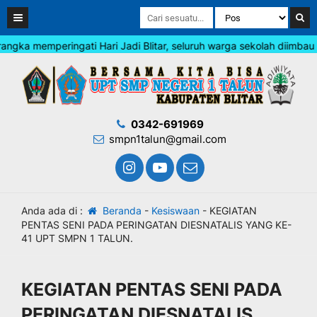
a memperingati Hari Jadi Blitar, seluruh warga sekolah diimbau me
0342-691969
smpn1talun@gmail.com
Anda ada di :
Beranda
-
Kesiswaan
-
KEGIATAN
PENTAS SENI PADA PERINGATAN DIESNATALIS YANG KE-
41 UPT SMPN 1 TALUN.
KEGIATAN PENTAS SENI PADA
PERINGATAN DIESNATALIS