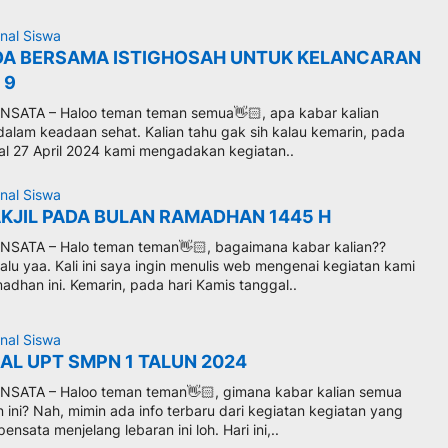
nal Siswa
OA BERSAMA ISTIGHOSAH UNTUK KELANCARAN
 9
SATA – Haloo teman teman semua👋🏻, apa kabar kalian
lam keadaan sehat. Kalian tahu gak sih kalau kemarin, pada
gal 27 April 2024 kami mengadakan kegiatan..
nal Siswa
AKJIL PADA BULAN RAMADHAN 1445 H
SATA – Halo teman teman👋🏻, bagaimana kabar kalian??
lu yaa. Kali ini saya ingin menulis web mengenai kegiatan kami
dhan ini. Kemarin, pada hari Kamis tanggal..
nal Siswa
AL UPT SMPN 1 TALUN 2024
SATA – Haloo teman teman👋🏻, gimana kabar kalian semua
 ini? Nah, mimin ada info terbaru dari kegiatan kegiatan yang
ensata menjelang lebaran ini loh. Hari ini,..