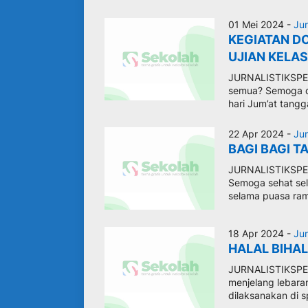
01 Mei 2024 -
Jur
KEGIATAN D
UJIAN KELAS
JURNALISTIKSPEN
semua? Semoga da
hari Jum’at tang
22 Apr 2024 -
Jur
BAGI BAGI T
JURNALISTIKSPEN
Semoga sehat sela
selama puasa rama
18 Apr 2024 -
Jur
HALAL BIHAL
JURNALISTIKSPEN
menjelang lebaran
dilaksanakan di sp