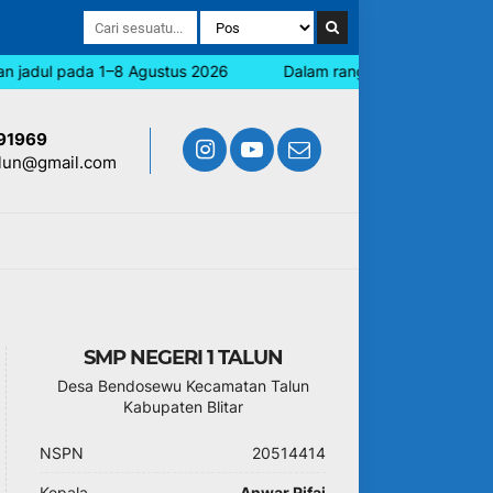
adul pada 1–8 Agustus 2026
Dalam rangka memperingati Hari J
91969
lun@gmail.com
SMP NEGERI 1 TALUN
Desa Bendosewu Kecamatan Talun
Kabupaten Blitar
NSPN
20514414
Kepala
Anwar Rifai