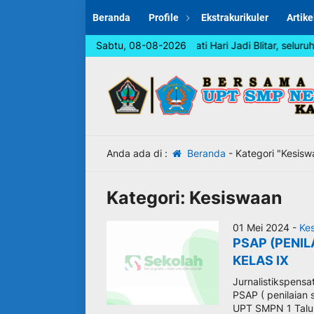
Beranda
Profile
Ekstrakurikuler
Artike
Dalam rangka memperingati Hari Jadi Blitar, seluruh w
Sabtu, 08-08-2026
Anda ada di :
Beranda
-
Kategori "Kesisw
Kategori:
Kesiswaan
01 Mei 2024 -
Ke
PSAP (PENIL
KELAS IX
Jurnalistikspensa
PSAP ( penilaian 
UPT SMPN 1 Talun