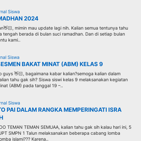
rnal Siswa
MADHAN 2024
n👋🏻, mimin mau update lagi nih. Kalian semua tentunya tahu
ta tengah berada di bulan suci ramadhan. Dan di setiap bulan
ntu kami..
rnal Siswa
SESMEN BAKAT MINAT (ABM) KELAS 9
 guys 👋🏻, bagaimana kabar kalian?semoga kalian dalam
lian tahu gak sih? Siswa siswi kelas 9 melaksanakan kegiatan
nat (ABM) pada tanggal 19 –..
rnal Siswa
TO PAI DALAM RANGKA MEMPERINGATI ISRA
 H
 TEMAN TEMAN SEMUAA, kalian tahu gak sih kalau hari ini, 5
i UPT SMPN 1 Talun melaksanakan beberapa cabang lomba
omba islami??? Karena..