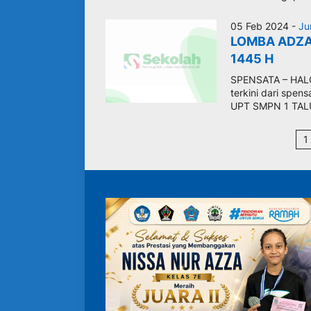
05 Feb 2024 -
Ju
LOMBA ADZA
1445 H
SPENSATA – HALO
terkini dari spens
UPT SMPN 1 TAL
1