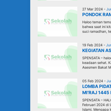
27 Mar 2024 -
Ju
PONDOK RA
Haloo teman tema
bahwa saat ini ki
suci ramadhan, te
19 Feb 2024 -
Ju
KEGIATAN A
SPENSATA – haloo
keadaan sehat. Ka
Asesmen Bakat Mi
05 Feb 2024 -
Ju
LOMBA PIDA
MI’RAJ 1445
SPENSATA – HALOO
Februari 2024 d
Islami. Mengapa l