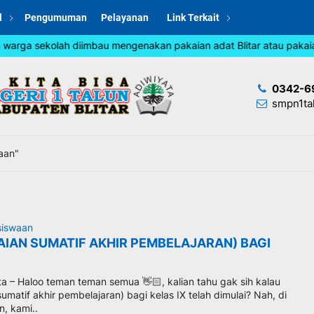
l
Pengumuman
Pelayanan
Link Terkait
arga sekolah diimbau mengenakan pakaian adat Blitar atau pakaian j
0342-6
smpn1ta
aan"
siswaan
AIAN SUMATIF AKHIR PEMBELAJARAN) BAGI
ta – Haloo teman teman semua 👋🏻, kalian tahu gak sih kalau
sumatif akhir pembelajaran) bagi kelas IX telah dimulai? Nah, di
, kami..