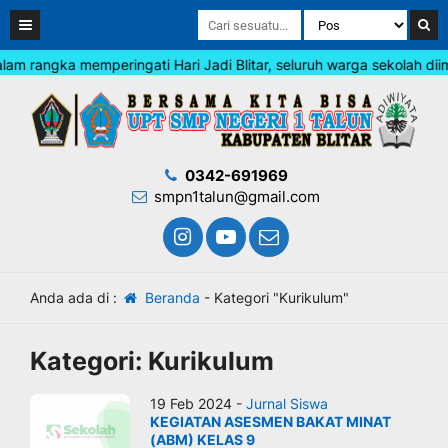
m rangka memperingati Hari Jadi Blitar, seluruh warga sekolah diim
0342-691969
smpn1talun@gmail.com
Anda ada di :
Beranda
-
Kategori "Kurikulum"
Kategori:
Kurikulum
19 Feb 2024 -
Jurnal Siswa
KEGIATAN ASESMEN BAKAT MINAT
(ABM) KELAS 9