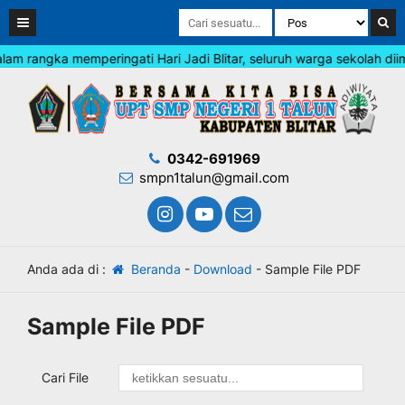
 rangka memperingati Hari Jadi Blitar, seluruh warga sekolah diim
0342-691969
smpn1talun@gmail.com
Anda ada di :
Beranda
-
Download
-
Sample File PDF
Sample File PDF
Cari File