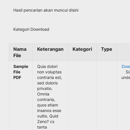
Hasil pencarian akan muncul disini
Kategori Download
Nama
Keterangan
Kategori
Type
File
Sample
Quia dolori
Dow
File
non voluptas
Si
PDF
contraria est,
unde
sed doloris
privatio.
Omnia
contraria,
quos etiam
insanos esse
vultis. Quid
Zeno? cs
tanta