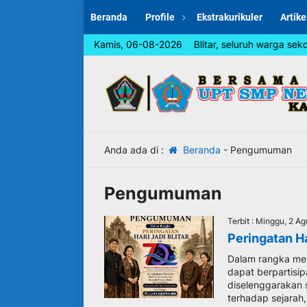
Beranda
Profile
Ekstrakurikuler
Artike
Dalam rangka memperingati Hari Jadi Blitar, seluruh warga sekola
Kamis, 06-08-2026
Anda ada di :
Beranda
-
Pengumuman
Pengumuman
Terbit : Minggu, 2 A
Peringatan Ha
Dalam rangka memp
dapat berpartisi
diselenggarakan 
terhadap sejarah,