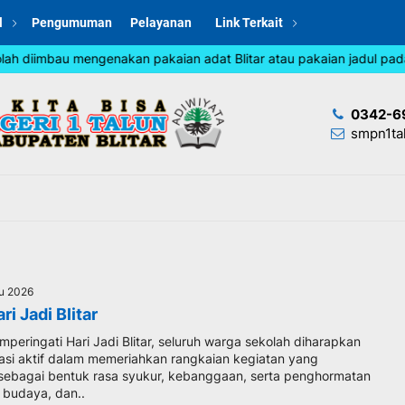
l
Pengumuman
Pelayanan
Link Terkait
h diimbau mengenakan pakaian adat Blitar atau pakaian jadul pada 
0342-6
smpn1ta
gu 2026
ri Jadi Blitar
eringati Hari Jadi Blitar, seluruh warga sekolah diharapkan
pasi aktif dalam memeriahkan rangkaian kegiatan yang
sebagai bentuk rasa syukur, kebanggaan, serta penghormatan
 budaya, dan..