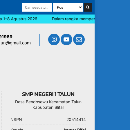
1–8 Agustus 2026
Dalam rangka memperingati Hari Jadi Blitar
91969
lun@gmail.com
SMP NEGERI 1 TALUN
Desa Bendosewu Kecamatan Talun
Kabupaten Blitar
NSPN
20514414
Kepala
Anwar Rifai