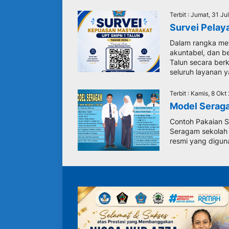
Terbit : Jumat, 31 Ju
Survei Pelay
Dalam rangka mew
akuntabel, dan b
Talun secara ber
seluruh layanan y
Terbit : Kamis, 8 Ok
Model Serag
Contoh Pakaian S
Seragam sekolah 
resmi yang diguna