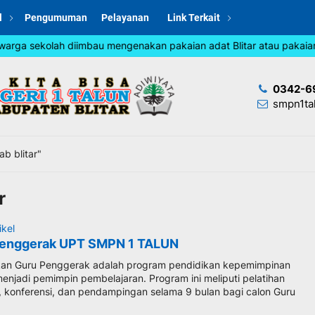
l
Pengumuman
Pelayanan
Link Terkait
rga sekolah diimbau mengenakan pakaian adat Blitar atau pakaian j
0342-6
smpn1ta
b blitar"
r
ikel
Penggerak UPT SMPN 1 TALUN
kan Guru Penggerak adalah program pendidikan kepemimpinan
enjadi pemimpin pembelajaran. Program ini meliputi pelatihan
a, konferensi, dan pendampingan selama 9 bulan bagi calon Guru