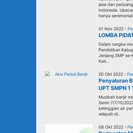
jasa dan perjuan
Indonesia. Upaca
hanya seremonial.
01 Nov 2022 -
Pe
LOMBA PIDA
Dalam rangka meme
Pendidikan Kabup
Jenjang SMP se-Ka
Kab..
20 Okt 2022 -
Pe
Penyaluran B
UPT SMPN 1 
Musibah banjir m
Senin (17/10/202
ketinggian air y
wilayah di..
08 Okt 2022 -
Pe