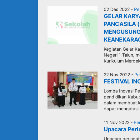
02 Des 2022 -
Pe
GELAR KARY
PANCASILA (
MENGUSUNG 
KEANEKARA
Kegiatan Gelar Ka
Negeri 1 Talun, 
Kurikulum Merdeka
22 Nov 2022 -
Pe
FESTIVAL IN
Lomba Inovasi Pe
pendidikan Kabupa
dalam membuat ka
dapat mengatasi.
11 Nov 2022 -
Pe
Upacara Peri
Upacara peringa