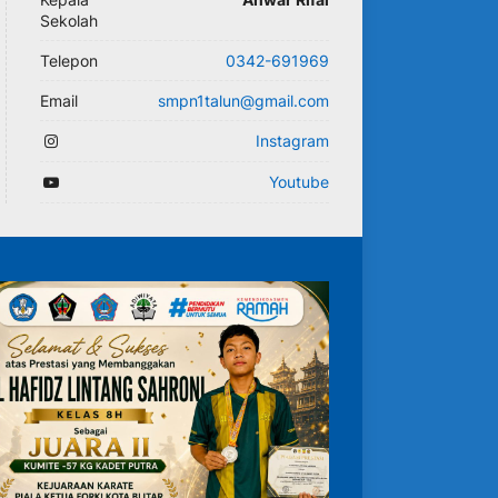
Sekolah
Telepon
0342-691969
Email
smpn1talun@gmail.com
Instagram
Youtube