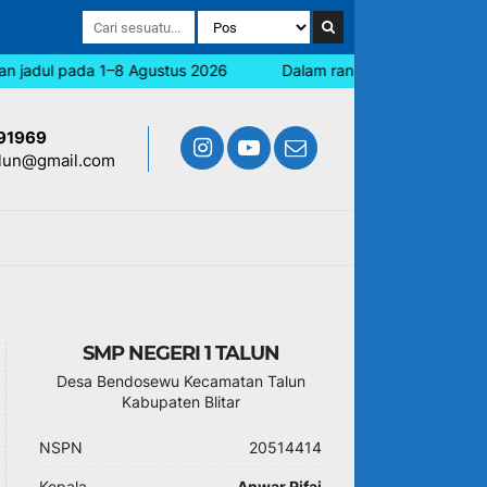
 jadul pada 1–8 Agustus 2026
Dalam rangka memperingati Hari
91969
lun@gmail.com
SMP NEGERI 1 TALUN
Desa Bendosewu Kecamatan Talun
Kabupaten Blitar
NSPN
20514414
Kepala
Anwar Rifai