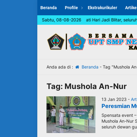
Beranda
Profile
Ekstrakurikuler
Artike
Dalam rangka memperingati Hari Jadi Blitar, seluruh
Sabtu, 08-08-2026
Anda ada di :
Beranda
-
Tag "Mushola An
Tag:
Mushola An-Nur
13 Jan 2023 -
Art
Peresmian M
Spensata event 
Mushola An-Nur SM
seluruh dewan gu