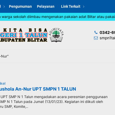
l
Pengumuman
Pelayanan
Link Terkait
 warga sekolah diimbau mengenakan pakaian adat Blitar atau pakaian
0342-6
smpn1ta
-Nur"
ikel
ushola An-Nur UPT SMPN 1 TALUN
– UPT SMP N 1 Talun mengadakan acara peresmian penggunaan
P N 1 Talun pada Jumat (13/01/23). Kegiatan ini diikuti oleh
ru SMP, Komite,..