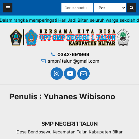
am rangka memperingati Hari Jadi Blitar, seluruh warga sekolah di
0342-691969
smpn1talun@gmail.com
Penulis : Yuhanes Wibisono
SMP NEGERI 1 TALUN
Desa Bendosewu Kecamatan Talun Kabupaten Blitar