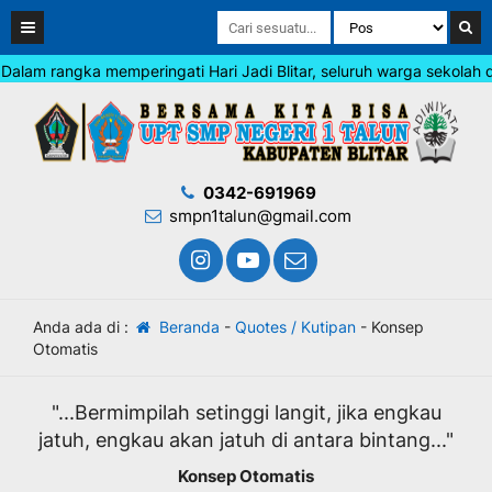
lam rangka memperingati Hari Jadi Blitar, seluruh warga sekolah di
0342-691969
smpn1talun@gmail.com
Anda ada di :
Beranda
-
Quotes / Kutipan
-
Konsep
Otomatis
"...Bermimpilah setinggi langit, jika engkau
jatuh, engkau akan jatuh di antara bintang..."
Konsep Otomatis