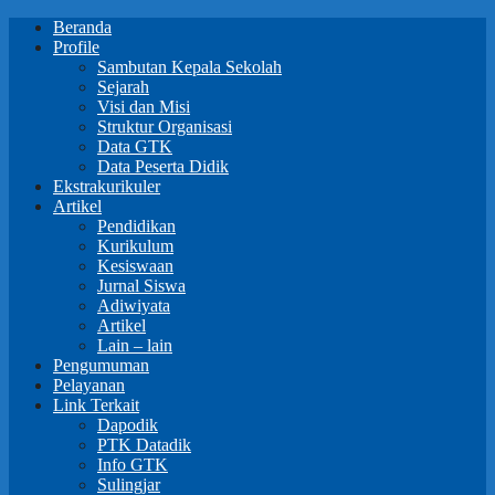
Beranda
Profile
Sambutan Kepala Sekolah
Sejarah
Visi dan Misi
Struktur Organisasi
Data GTK
Data Peserta Didik
Ekstrakurikuler
Artikel
Pendidikan
Kurikulum
Kesiswaan
Jurnal Siswa
Adiwiyata
Artikel
Lain – lain
Pengumuman
Pelayanan
Link Terkait
Dapodik
PTK Datadik
Info GTK
Sulingjar