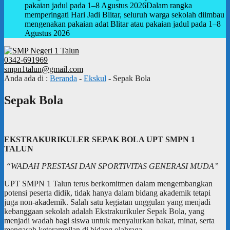
pakaian jadul pada 1–8 Agustus 2026
Dalam rangka
memperingati Hari Jadi Blitar, seluruh warga sekolah diimbau
mengenakan pakaian adat Blitar atau pakaian jadul pada 1–8
Agustus 2026
0342-691969
smpn1talun@gmail.com
Anda ada di :
Beranda
-
Ekskul
-
Sepak Bola
Sepak Bola
EKSTRAKURIKULER SEPAK BOLA UPT SMPN 1
TALUN
“WADAH PRESTASI DAN SPORTIVITAS GENERASI MUDA”
UPT SMPN 1 Talun terus berkomitmen dalam mengembangkan
potensi peserta didik, tidak hanya dalam bidang akademik tetapi
juga non-akademik. Salah satu kegiatan unggulan yang menjadi
kebanggaan sekolah adalah Ekstrakurikuler Sepak Bola, yang
menjadi wadah bagi siswa untuk menyalurkan bakat, minat, serta
mengasah keterampilan di bidang olahraga.