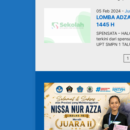
05 Feb 2024 -
Ju
LOMBA ADZA
1445 H
SPENSATA – HALO
terkini dari spens
UPT SMPN 1 TAL
1