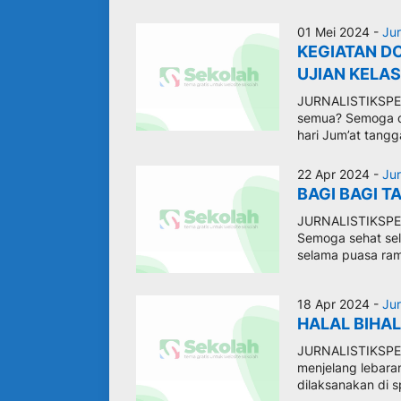
01 Mei 2024 -
Jur
KEGIATAN D
UJIAN KELAS
JURNALISTIKSPEN
semua? Semoga da
hari Jum’at tang
22 Apr 2024 -
Jur
BAGI BAGI T
JURNALISTIKSPEN
Semoga sehat sela
selama puasa rama
18 Apr 2024 -
Jur
HALAL BIHAL
JURNALISTIKSPEN
menjelang lebaran
dilaksanakan di sp