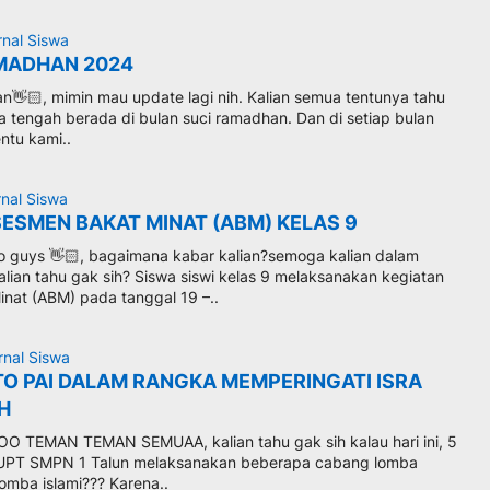
rnal Siswa
MADHAN 2024
n👋🏻, mimin mau update lagi nih. Kalian semua tentunya tahu
ta tengah berada di bulan suci ramadhan. Dan di setiap bulan
ntu kami..
rnal Siswa
SESMEN BAKAT MINAT (ABM) KELAS 9
 guys 👋🏻, bagaimana kabar kalian?semoga kalian dalam
lian tahu gak sih? Siswa siswi kelas 9 melaksanakan kegiatan
nat (ABM) pada tanggal 19 –..
rnal Siswa
TO PAI DALAM RANGKA MEMPERINGATI ISRA
 H
 TEMAN TEMAN SEMUAA, kalian tahu gak sih kalau hari ini, 5
i UPT SMPN 1 Talun melaksanakan beberapa cabang lomba
omba islami??? Karena..