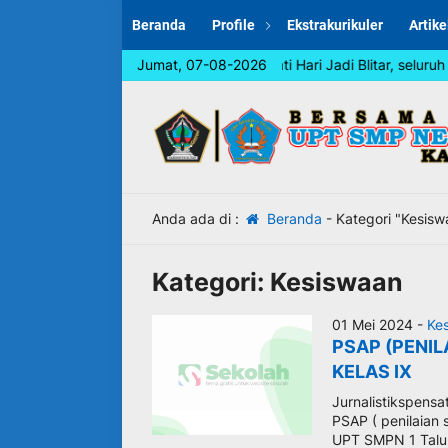
Beranda
Profile
Ekstrakurikuler
Artike
Dalam rangka memperingati Hari Jadi Blitar, seluruh w
Jumat, 07-08-2026
Anda ada di :
Beranda
-
Kategori "Kesisw
Kategori:
Kesiswaan
01 Mei 2024 -
Ke
PSAP (PENIL
KELAS IX
Jurnalistikspensa
PSAP ( penilaian 
UPT SMPN 1 Talun