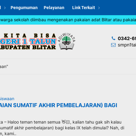
l
Pengumuman
Pelayanan
Link Terkait
arga sekolah diimbau mengenakan pakaian adat Blitar atau pakaian 
0342-6
smpn1ta
aan"
siswaan
AIAN SUMATIF AKHIR PEMBELAJARAN) BAGI
ta – Haloo teman teman semua 👋🏻, kalian tahu gak sih kalau
sumatif akhir pembelajaran) bagi kelas IX telah dimulai? Nah, di
, kami..