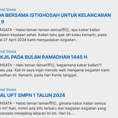
nal Siswa
OA BERSAMA ISTIGHOSAH UNTUK KELANCARAN
 9
SATA – Haloo teman teman semua👋🏻, apa kabar kalian
lam keadaan sehat. Kalian tahu gak sih kalau kemarin, pada
gal 27 April 2024 kami mengadakan kegiatan..
nal Siswa
AKJIL PADA BULAN RAMADHAN 1445 H
SATA – Halo teman teman👋🏻, bagaimana kabar kalian??
lu yaa. Kali ini saya ingin menulis web mengenai kegiatan kami
dhan ini. Kemarin, pada hari Kamis tanggal..
nal Siswa
AL UPT SMPN 1 TALUN 2024
SATA – Haloo teman teman👋🏻, gimana kabar kalian semua
 ini? Nah, mimin ada info terbaru dari kegiatan kegiatan yang
ensata menjelang lebaran ini loh. Hari ini,..