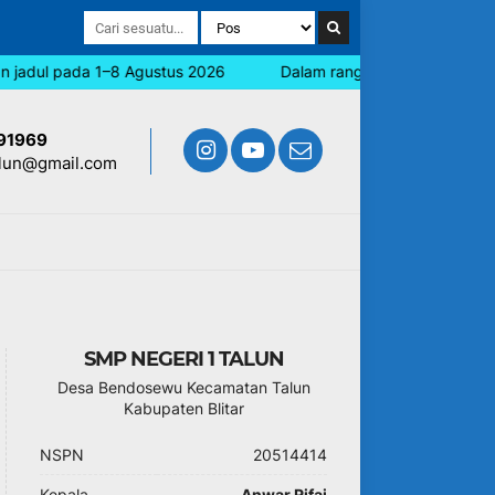
jadul pada 1–8 Agustus 2026
Dalam rangka memperingati Hari 
91969
lun@gmail.com
SMP NEGERI 1 TALUN
Desa Bendosewu Kecamatan Talun
Kabupaten Blitar
NSPN
20514414
Kepala
Anwar Rifai