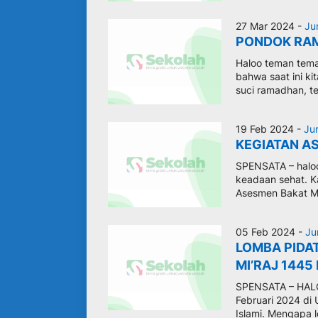
27 Mar 2024 -
Ju
PONDOK RA
Haloo teman tema
bahwa saat ini ki
suci ramadhan, te
19 Feb 2024 -
Ju
KEGIATAN A
SPENSATA – haloo
keadaan sehat. Ka
Asesmen Bakat Mi
05 Feb 2024 -
Ju
LOMBA PIDA
MI’RAJ 1445
SPENSATA – HALOO
Februari 2024 d
Islami. Mengapa l