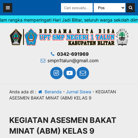
angka memperingati Hari Jadi Blitar, seluruh warga sekolah diimba
0342-691969
smpn1talun@gmail.com
Anda ada di :
Beranda
-
Jurnal Siswa
-
KEGIATAN
ASESMEN BAKAT MINAT (ABM) KELAS 9
KEGIATAN ASESMEN BAKAT
MINAT (ABM) KELAS 9