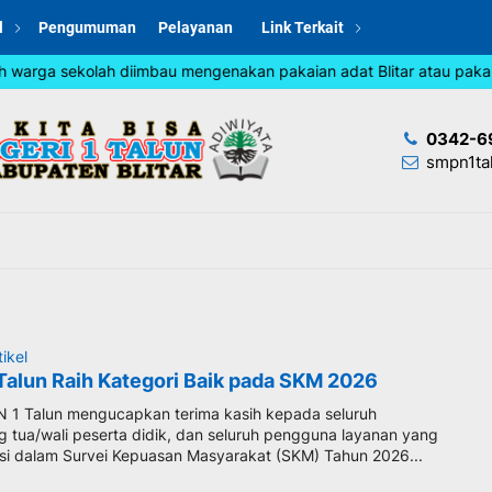
l
Pengumuman
Pelayanan
Link Terkait
warga sekolah diimbau mengenakan pakaian adat Blitar atau pakaian
0342-6
smpn1ta
tikel
alun Raih Kategori Baik pada SKM 2026
 1 Talun mengucapkan terima kasih kepada seluruh
g tua/wali peserta didik, dan seluruh pengguna layanan yang
pasi dalam Survei Kepuasan Masyarakat (SKM) Tahun 2026...