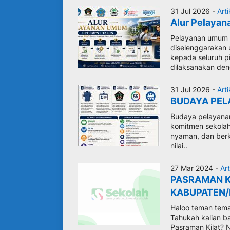
31 Jul 2026 -
Arti
Alur Pelayan
Pelayanan umum 
diselenggarakan
kepada seluruh p
dilaksanakan den
31 Jul 2026 -
Arti
BUDAYA PEL
Budaya pelayanan
komitmen sekolah
nyaman, dan berk
nilai..
27 Mar 2024 -
Art
PASRAMAN K
KABUPATEN/
Haloo teman teman
Tahukah kalian b
Pasraman Kilat? 