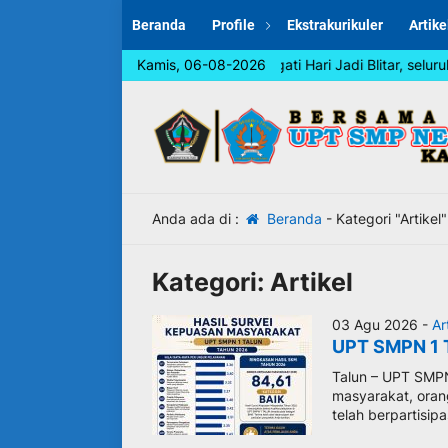
Beranda
Profile
Ekstrakurikuler
Artike
Dalam rangka memperingati Hari Jadi Blitar, seluruh 
Kamis, 06-08-2026
Anda ada di :
Beranda
-
Kategori "Artikel"
Kategori:
Artikel
03 Agu 2026 -
Ar
UPT SMPN 1 T
Talun – UPT SMPN
masyarakat, oran
telah berpartisi