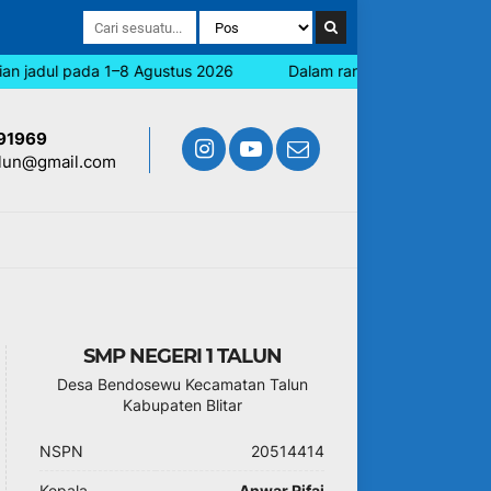
 jadul pada 1–8 Agustus 2026
Dalam rangka memperingati Hari
91969
lun@gmail.com
SMP NEGERI 1 TALUN
Desa Bendosewu Kecamatan Talun
Kabupaten Blitar
NSPN
20514414
Kepala
Anwar Rifai