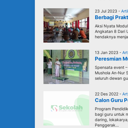
23 Jul 2023 -
Arti
Berbagi Prakt
Aksi Nyata Modul 
Angkatan 8 Dari 
hendaknya menja
13 Jan 2023 -
Art
Peresmian M
Spensata event 
Mushola An-Nur SM
seluruh dewan gu
22 Des 2022 -
Art
Calon Guru 
Program Pendidi
bagi guru untuk m
daring, lokakary
Penggerak...