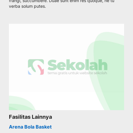
frangi, succumbere. Duae sunt enim res quoque, ne tu
verba solum putes.
Fasilitas Lainnya
Arena Bola Basket