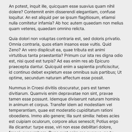
An potest, inquit ille, quicquam esse suavius quam nihil
dolere? Contemnit enim disserendi elegantiam, confuse
loquitur. An est aliquid per se ipsum flagitiosum, etiamsi
nulla comitetur infamia? Ab hoc autem quaedam non melius
quam veteres, quaedam omnino relicta.
Quia dolori non voluptas contraria est, sed doloris privatio.
Omnia contraria, quos etiam insanos esse vultis. Quid
Zeno? An vero displicuit ea, quae tributa est animi
virtutibus tanta praestantia? Primum cur ista res digna odio
est, nisi quod est turpis? Ad eas enim res ab Epicuro
praecepta dantur. Quicquid enim a sapientia proficiscitur,
id continuo debet expletum esse omnibus suis partibus; Ut
optime, secundum naturam affectum esse possit.
Nummus in Croesi divitiis obscuratur, pars est tamen
divitiarum. Quamvis enim depravatae non sint, pravae
tamen esse possunt. Idemque diviserunt naturam hominis
in animum et corpus. Transfer idem ad modestiam vel
temperantiam, quae est moderatio cupiditatum rationi
oboediens. Immo alio genere; Illa sunt similia: hebes acies
est cuipiam oculorum, corpore alius senescit; Potius ergo
illa dicantur: turpe esse, viri non esse debilitari dolore,