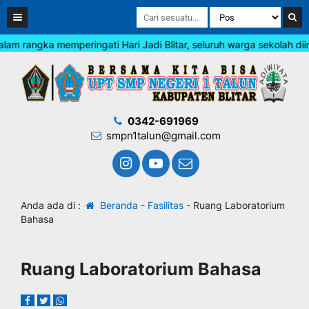
 rangka memperingati Hari Jadi Blitar, seluruh warga sekolah diim
0342-691969
smpn1talun@gmail.com
Anda ada di :
Beranda
-
Fasilitas
-
Ruang Laboratorium
Bahasa
Ruang Laboratorium Bahasa