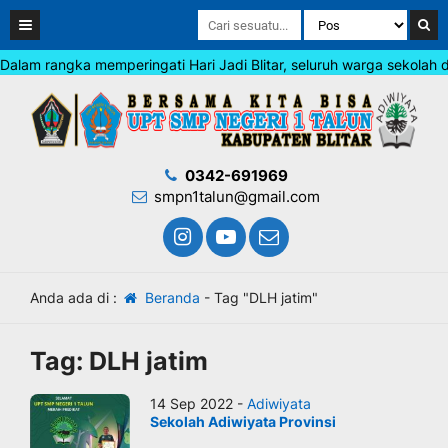
am rangka memperingati Hari Jadi Blitar, seluruh warga sekolah di
0342-691969
smpn1talun@gmail.com
Anda ada di :
Beranda
-
Tag "DLH jatim"
Tag:
DLH jatim
14 Sep 2022 -
Adiwiyata
Sekolah Adiwiyata Provinsi