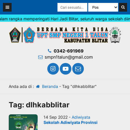
 rangka memperingati Hari Jadi Blitar, seluruh warga sekolah diim
0342-691969
smpn1talun@gmail.com
Anda ada di :
Beranda
-
Tag "dlhkabblitar"
Tag:
dlhkabblitar
14 Sep 2022 -
Adiwiyata
Sekolah Adiwiyata Provinsi