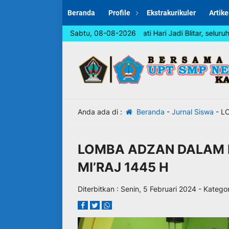
Beranda
Profile
Ekstrakurikuler
Artike
Dalam rangka memperingati Hari Jadi Blitar, seluruh w
Sabtu, 08-08-2026
Anda ada di :
Beranda
-
Jurnal Siswa
-
LO
LOMBA ADZAN DALAM 
MI’RAJ 1445 H
Diterbitkan :
Senin, 5 Februari 2024
- Kategor