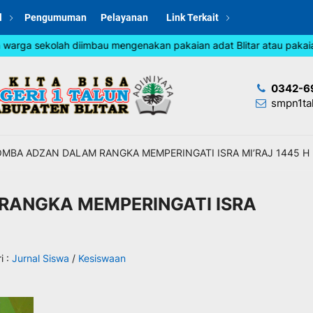
l
Pengumuman
Pelayanan
Link Terkait
arga sekolah diimbau mengenakan pakaian adat Blitar atau pakaian j
0342-6
smpn1ta
MBA ADZAN DALAM RANGKA MEMPERINGATI ISRA MI’RAJ 1445 H
RANGKA MEMPERINGATI ISRA
i :
Jurnal Siswa
/
Kesiswaan