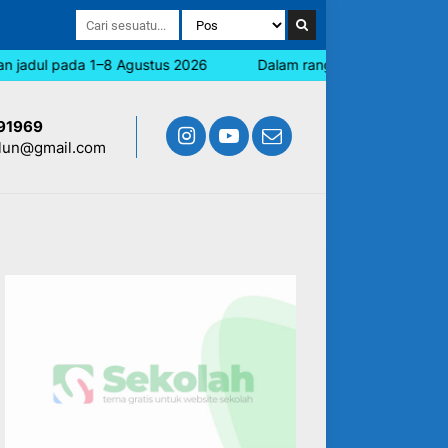
adul pada 1–8 Agustus 2026
Dalam rangka memperingati Hari J
91969
lun@gmail.com