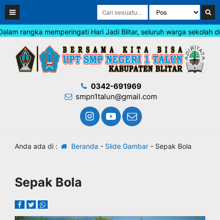
m rangka memperingati Hari Jadi Blitar, seluruh warga sekolah diim
0342-691969
smpn1talun@gmail.com
Anda ada di :
Beranda
-
Slide Gambar
-
Sepak Bola
Sepak Bola