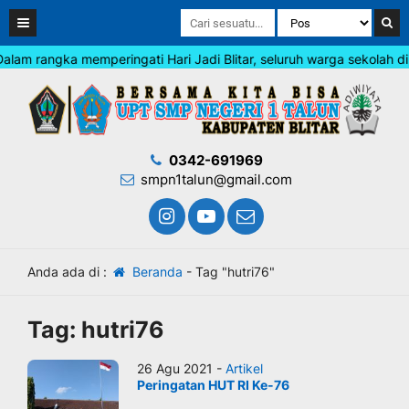
am rangka memperingati Hari Jadi Blitar, seluruh warga sekolah dii
0342-691969
smpn1talun@gmail.com
Anda ada di :
Beranda
-
Tag "hutri76"
Tag:
hutri76
26 Agu 2021 -
Artikel
Peringatan HUT RI Ke-76