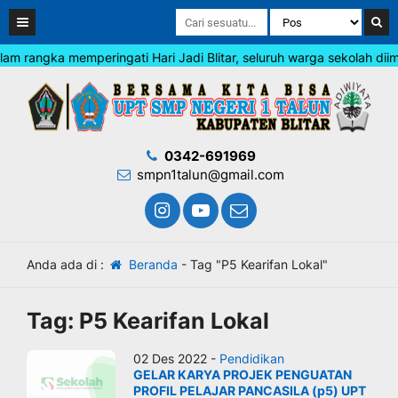
 rangka memperingati Hari Jadi Blitar, seluruh warga sekolah diimb
0342-691969
smpn1talun@gmail.com
Anda ada di :
Beranda
-
Tag "P5 Kearifan Lokal"
Tag:
P5 Kearifan Lokal
02 Des 2022 -
Pendidikan
GELAR KARYA PROJEK PENGUATAN
PROFIL PELAJAR PANCASILA (p5) UPT