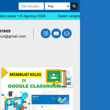
l pada 1–8 Agustus 2026
Dalam rangka memperingati Hari Jadi
91969
lun@gmail.com