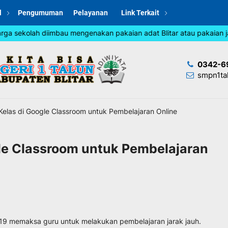
l
Pengumuman
Pelayanan
Link Terkait
 sekolah diimbau mengenakan pakaian adat Blitar atau pakaian jadu
0342-6
smpn1ta
elas di Google Classroom untuk Pembelajaran Online
le Classroom untuk Pembelajaran
19 memaksa guru untuk melakukan pembelajaran jarak jauh.