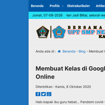
Beranda
Profile
Ekstrakurikuler
Artike
Dalam rangka memperingati Hari Jadi Blitar, seluruh warga
Jumat, 07-08-2026
Anda ada di :
Beranda
-
Blog
-
Membuat K
Membuat Kelas di Goog
Online
Diterbitkan : Kamis, 8 Oktober 2020
Halo bapak ibu guru hebat… Pandemi covid-