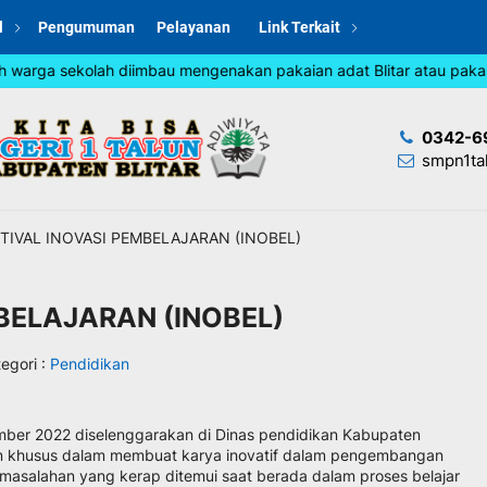
l
Pengumuman
Pelayanan
Link Terkait
a sekolah diimbau mengenakan pakaian adat Blitar atau pakaian jad
0342-6
smpn1ta
TIVAL INOVASI PEMBELAJARAN (INOBEL)
BELAJARAN (INOBEL)
egori :
Pendidikan
mber 2022 diselenggarakan di Dinas pendidikan Kabupaten
iatan khusus dalam membuat karya inovatif dalam pengembangan
rmasalahan yang kerap ditemui saat berada dalam proses belajar