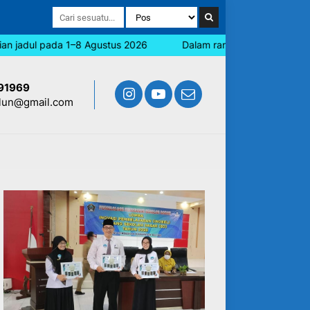
ul pada 1–8 Agustus 2026
Dalam rangka memperingati Hari Jad
91969
lun@gmail.com