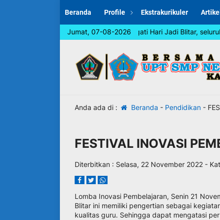
Beranda
Profile
Ekstrakurikuler
Artike
Dalam rangka memperingati Hari Jadi Blitar, seluruh warg
Jumat, 07-08-2026
Anda ada di :
Beranda
-
Pendidikan
-
FES
FESTIVAL INOVASI PEM
Diterbitkan :
Selasa, 22 November 2022
- Kat
Lomba Inovasi Pembelajaran, Senin 21 Nove
Blitar ini memiliki pengertian sebagai keg
kualitas guru. Sehingga dapat mengatasi pe