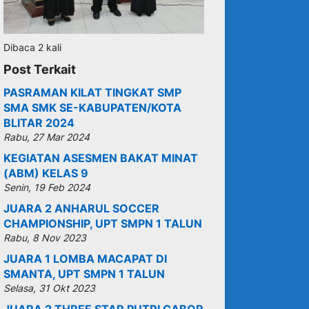
Dibaca 2 kali
Post Terkait
PASRAMAN KILAT TINGKAT SMP
SMA SMK SE-KABUPATEN/KOTA
BLITAR 2024
Rabu, 27 Mar 2024
KEGIATAN ASESMEN BAKAT MINAT
(ABM) KELAS 9
Senin, 19 Feb 2024
JUARA 2 ANHARUL SOCCER
CHAMPIONSHIP, UPT SMPN 1 TALUN
Rabu, 8 Nov 2023
JUARA 1 LOMBA MACAPAT DI
SMANTA, UPT SMPN 1 TALUN
Selasa, 31 Okt 2023