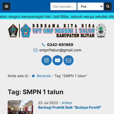
 rangka memperingati Hari Jadi Blitar, seluruh warga sekolah diimb
0342-691969
smpn1talun@gmail.com
Anda ada di :
Beranda
-
Tag "SMPN 1 talun"
Tag:
SMPN 1 talun
23 Jul 2023 -
Artikel
Berbagi Praktik Baik “Budaya Positif”