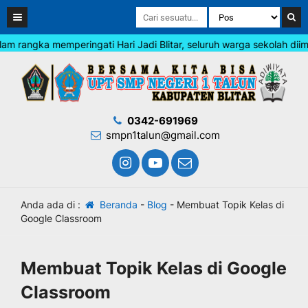
angka memperingati Hari Jadi Blitar, seluruh warga sekolah diimba
0342-691969
smpn1talun@gmail.com
Anda ada di :
Beranda
-
Blog
-
Membuat Topik Kelas di
Google Classroom
Membuat Topik Kelas di Google
Classroom