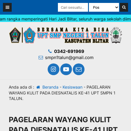
angka memperingati Hari Jadi Blitar, seluruh warga sekolah diimba
0342-691969
smpn1talun@gmail.com
Anda ada di :
Beranda
-
Kesiswaan
-
PAGELARAN
WAYANG KULIT PADA DIESNATALIS KE-41 UPT SMPN 1
TALUN.
PAGELARAN WAYANG KULIT
PADA DIESNATALIS KE-41 UPT