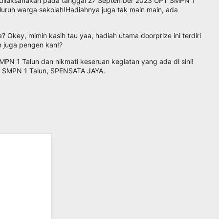
g dilaksanakan pada tanggal 27 September 2023 UPT SMPN 1
luruh warga sekolah!Hadiahnya juga tak main main, ada
? Okey, mimin kasih tau yaa, hadiah utama doorprize ini terdiri
an juga pengen kan!?
N 1 Talun dan nikmati keseruan kegiatan yang ada di sini!
T SMPN 1 Talun, SPENSATA JAYA.