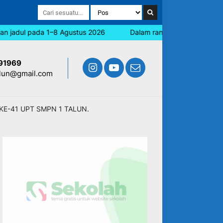
adul pada 1–8 Agustus 2026
Dalam rangka memperingati Hari J
91969
lun@gmail.com
KE-41 UPT SMPN 1 TALUN.