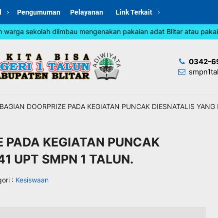
l
Pengumuman
Pelayanan
Link Terkait
rga sekolah diimbau mengenakan pakaian adat Blitar atau pakaian j
0342-6
smpn1ta
BAGIAN DOORPRIZE PADA KEGIATAN PUNCAK DIESNATALIS YANG 
E PADA KEGIATAN PUNCAK
41 UPT SMPN 1 TALUN.
ori :
Kesiswaan