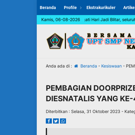
Beranda
Profile
Ekstrakurikuler
Artike
Dalam rangka memperingati Hari Jadi Blitar, seluruh wa
Kamis, 06-08-2026
Anda ada di :
Beranda
-
Kesiswaan
-
PEM
PEMBAGIAN DOORPRIZ
DIESNATALIS YANG KE-
Diterbitkan :
Selasa, 31 Oktober 2023
- Kateg